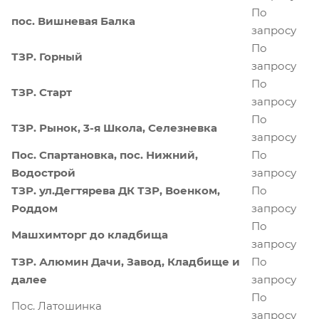
По
пос. Вишневая Балка
запросу
По
ТЗР. Горный
запросу
По
ТЗР. Старт
запросу
По
ТЗР. Рынок, 3-я Школа, Селезневка
запросу
Пос. Спартановка, пос. Нижний,
По
Водострой
запросу
ТЗР. ул.Дегтярева ДК ТЗР, Военком,
По
Роддом
запросу
По
Машхимторг до кладбища
запросу
ТЗР. Алюмин Дачи, Завод, Кладбище и
По
далее
запросу
По
Пос. Латошинка
запросу