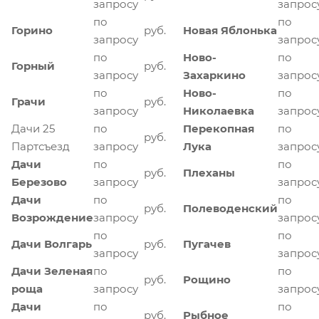
запросу
запрос
по
по
Горино
руб.
Новая Яблонька
запросу
запрос
по
Ново-
по
Горный
руб.
запросу
Захаркино
запрос
по
Ново-
по
Грачи
руб.
запросу
Николаевка
запрос
Дачи 25
по
Перекопная
по
руб.
Партсъезд
запросу
Лука
запрос
Дачи
по
по
руб.
Плеханы
Березово
запросу
запрос
Дачи
по
по
руб.
Полеводенский
Возрождение
запросу
запрос
по
по
Дачи Волгарь
руб.
Пугачев
запросу
запрос
Дачи Зеленая
по
по
руб.
Рощино
роща
запросу
запрос
Дачи
по
по
руб.
Рыбное