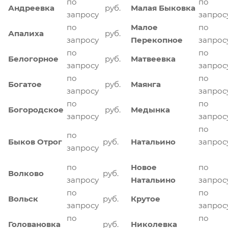
по
по
Андреевка
руб.
Малая Быковка
запросу
запрос
по
Малое
по
Апалиха
руб.
запросу
Перекопное
запрос
по
по
Белогорное
руб.
Матвеевка
запросу
запрос
по
по
Богатое
руб.
Маянга
запросу
запрос
по
по
Богородское
руб.
Медынка
запросу
запрос
по
по
Быков Отрог
руб.
Натальино
запрос
запросу
по
Новое
по
Волково
руб.
запросу
Натальино
запрос
по
по
Вольск
руб.
Крутое
запросу
запрос
по
по
Головановка
руб.
Николевка