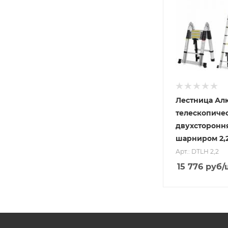
Лестница Ал
телескопиче
двухсторонн
шарниром 2,2
Арт.: DTLH 2,2
15 776
руб
/