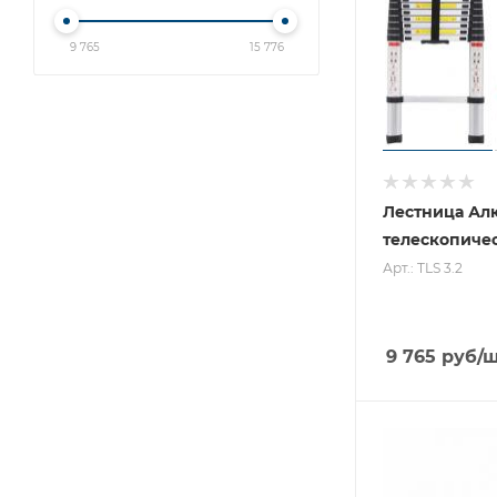
9 765
15 776
Лестница Ал
телескопичес
Арт.: TLS 3.2
9 765
руб
/