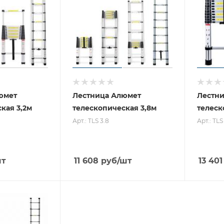
юмет
Лестница Алюмет
Лестн
кая 3,2м
телескопическая 3,8м
телеск
Арт.: TLS 3.8
Арт.: TLS
шт
11 608
руб
/шт
13 401