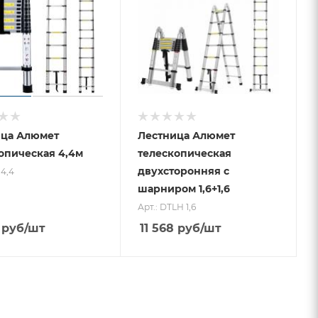
ица Алюмет
Лестница Алюмет
опическая 4,4м
телескопическая
двухсторонняя с
 4,4
шарниром 1,6+1,6
Арт.: DTLH 1,6
руб
/шт
11 568
руб
/шт