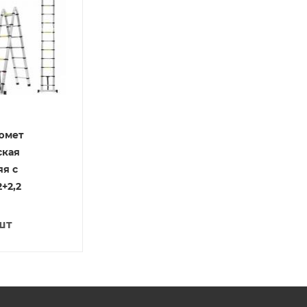
юмет
ская
яя с
+2,2
шт