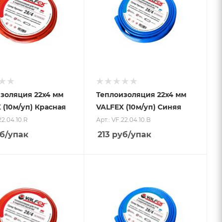
золяция 22x4 мм
Теплоизоляция 22x4 мм
 (10м/уп) Красная
VALFEX (10м/уп) Синяя
22.04.10.R
Арт.: VF.22.04.10.B
б
/упак
213
руб
/упак