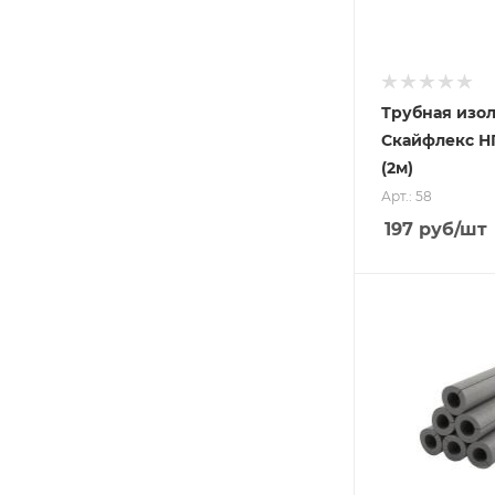
Трубная изо
Скайфлекс НП
(2м)
Арт.: 58
197
руб
/шт