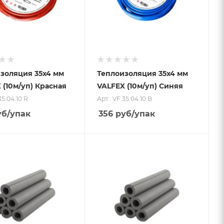
золяция 35x4 мм
Теплоизоляция 35x4 мм
 (10м/уп) Красная
VALFEX (10м/уп) Синяя
35.04.10.R
Арт.: VF.35.04.10.B
уб
/упак
356
руб
/упак