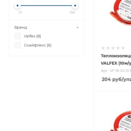
23
356
Бренд
Valfex (
8
)
Скайфлекс (
6
)
Теплоизоляци
VALFEX (10м/
Арт.: VF.18.04.10.
204
руб
/уп