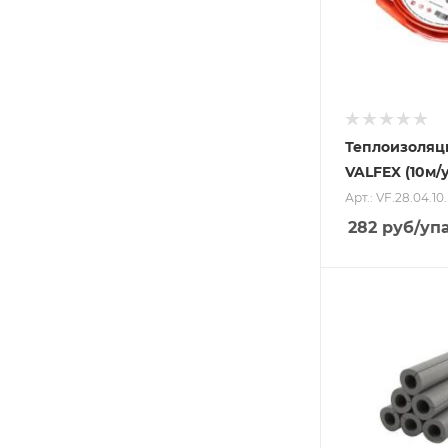
Теплоизоляц
VALFEX (10м/
Арт.: VF.28.04.10
282
руб
/уп