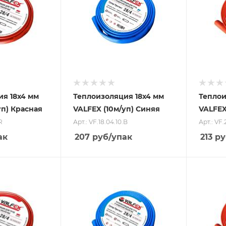
я 18x4 мм
Теплоизоляция 18x4 мм
Теплои
уп) Красная
VALFEX (10м/уп) Синяя
VALFEX
R
Арт.: VF.18.04.10.B
Арт.: VF.
ак
207
руб
/упак
213
ру