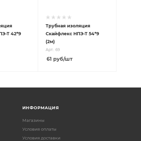
ляция
Трубная изоляция
Э-Т 42*9
Скайфлекс НПЭ-Т 54*9
(2м)
Арт.: 69
61
руб
/шт
ИНФОРМАЦИЯ
Магазины
Условия оплаты
Условия доставки