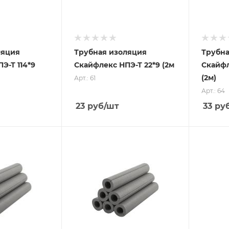
ляция
Трубная изоляция
Трубна
Э-Т 114*9
Скайфлекс НПЭ-Т 22*9 (2м
Скайфл
(2м)
Арт.: 61
Арт.: 64
23
руб
/шт
33
ру