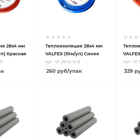
ия 28x4 мм
Теплоизоляция 28x4 мм
Теплои
уп) Красная
VALFEX (10м/уп) Синяя
VALFEX
.R
Арт.: VF.28.04.10.B
Арт.: VF.
ак
260
руб
/упак
329
р