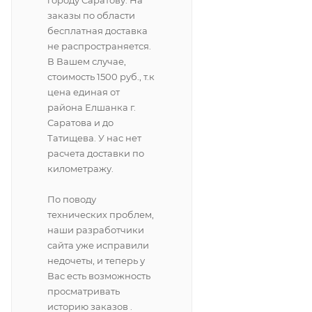
городу Саратову. На
заказы по области
бесплатная доставка
не распространяется.
В Вашем случае,
стоимость 1500 руб., т.к
цена единая от
района Елшанка г.
Саратова и до
Татищева. У нас нет
расчета доставки по
километражу.
По поводу
технических проблем,
наши разработчики
сайта уже исправили
недочеты, и теперь у
Вас есть возможность
просматривать
историю заказов .