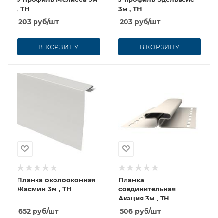
, ТН
3м , ТН
203
руб
/шт
203
руб
/шт
В КОРЗИНУ
В КОРЗИНУ
Планка околооконная
Планка
Жасмин 3м , ТН
соединительная
Акация 3м , ТН
652
руб
/шт
506
руб
/шт