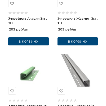
J-профиль Акация 3м ,
J-профиль Жасмин 3м ,
ТН
ТН
203
руб
/шт
203
руб
/шт
В КОРЗИНУ
В КОРЗИНУ
J-профиль Мелисса 3м
J-профиль Эдельвейс