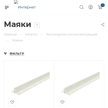
0
Маяки
7
—
—
Главная
Каталог
Гипсокартон и комплектующие
—
Маяки
ФИЛЬТР