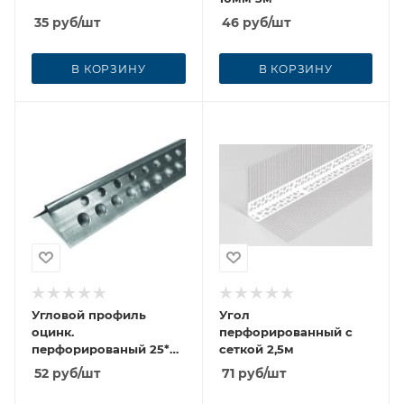
35
руб
/шт
46
руб
/шт
В КОРЗИНУ
В КОРЗИНУ
Угловой профиль
Угол
оцинк.
перфорированный с
перфорированый 25*25
сеткой 2,5м
3м
52
руб
/шт
71
руб
/шт